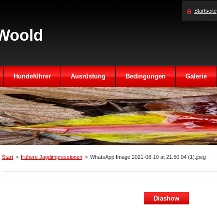
Startseite
Woold
Hundeführer
Ausrüstung
Bedingungen
Galerie
Start
>
frühere Jagdimpressionen
>
WhatsApp Image 2021-08-10 at 21.50.04 (1).jpeg
Diashow