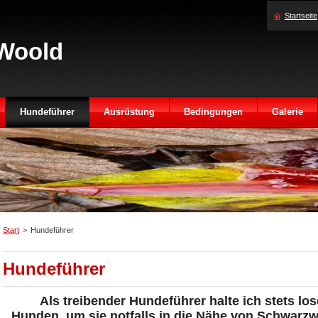
Startseite
Woold
Hundeführer
Ausrüstung
Bedingungen
Galerie
Start
>
Hundeführer
Hundeführer
Als treibender Hundeführer halte ich stets l
Hunden, um sie notfalls in die Nähe von Schwarzw