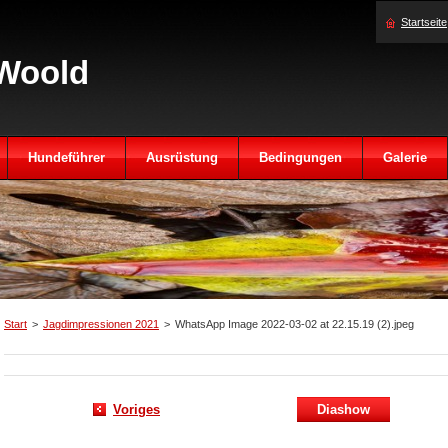
Startseite
Woold
Hundeführer
Ausrüstung
Bedingungen
Galerie
Start
>
Jagdimpressionen 2021
>
WhatsApp Image 2022-03-02 at 22.15.19 (2).jpeg
Voriges
Diashow