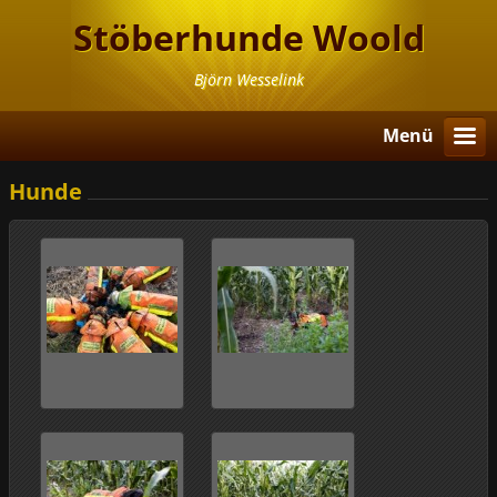
Stöberhunde Woold
Björn Wesselink
Menü
Hunde