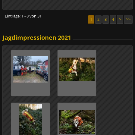
Einträge: 1 - 8 von 31
1
2
3
4
>
>>
Jagdimpressionen 2021