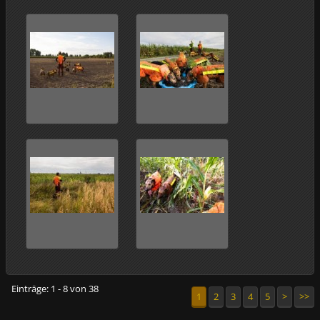
Einträge: 1 - 8 von 38
1
2
3
4
5
>
>>