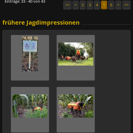
Einträge: 33 - 40 von 43
<<
<
2
3
4
5
6
>
>>
frühere Jagdimpressionen