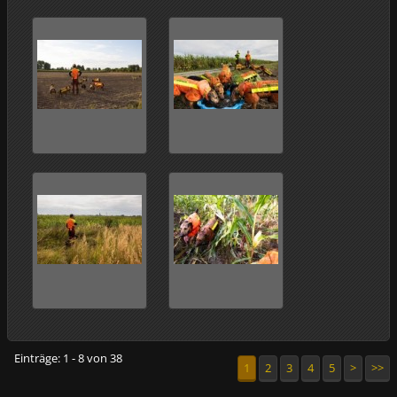
Einträge: 1 - 8 von 38
1
2
3
4
5
>
>>