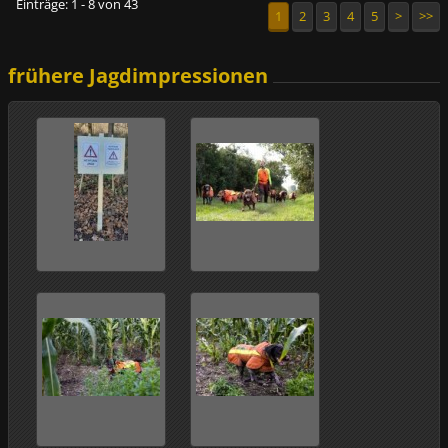
Einträge: 1 - 8 von 43
1
2
3
4
5
>
>>
frühere Jagdimpressionen