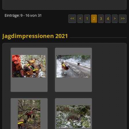
Einträge: 9 - 16 von 31
<<
<
1
2
3
4
>
>>
Jagdimpressionen 2021