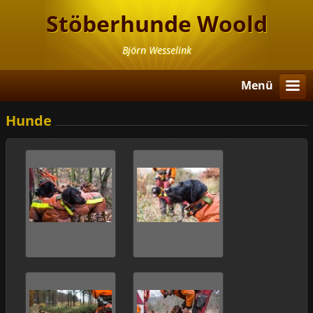
Stöberhunde Woold
Björn Wesselink
Menü
Hunde